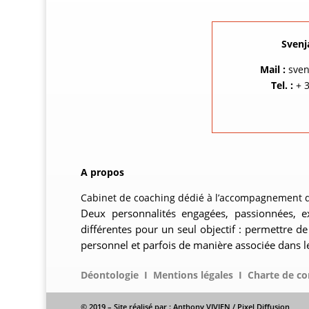
Svenj
Mail :
sven
Tel. :
+ 3
A propos
Cabinet de coaching dédié à l’accompagnement de 
Deux personnalités engagées, passionnées, e
différentes pour un seul objectif : permettre d
personnel et parfois de manière associée dans le
Déontologie
I
Mentions légales
I
Charte de co
© 2019 – Site réalisé par : Anthony VIVIEN / Pixel Diffusion