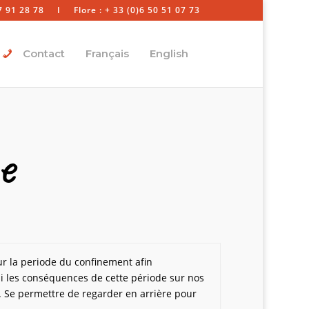
7 91 28 78
I
Flore : + 33 (0)6 50 51 07 73
Contact
Français
English
e
ur la periode du confinement afin
ssi les conséquences de cette période sur nos
s. Se permettre de regarder en arrière pour