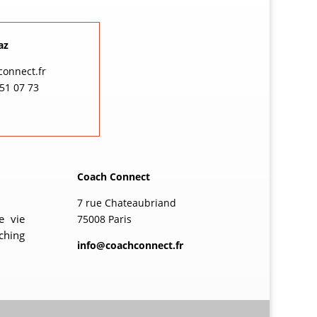
az
connect.fr
 51 07 73
Coach Connect
7 rue Chateaubriand
e vie
75008 Paris
ching
info@coachconnect.fr