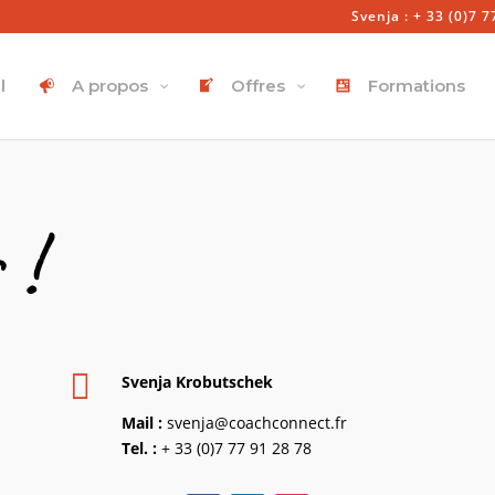
Svenja : + 33 (0)7 7
l
A propos
Offres
Formations
 !

Svenja Krobutschek
Mail :
svenja@coachconnect.fr
Tel. :
+ 33 (0)7 77 91 28 78