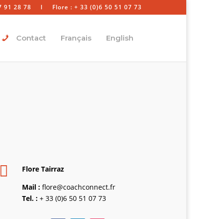
7 91 28 78
I
Flore : + 33 (0)6 50 51 07 73
Contact
Français
English

Flore Tairraz
Mail :
flore@coachconnect.fr
Tel. :
+ 33 (0)6 50 51 07 73