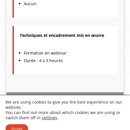
Aucun.
Techniques et encadrement mis en œuvre
Formation en webinar
Durée : 4 x 3 heures
Deontology
|
Legal Notice
|
We are using cookies to give you the best experience on our
Privacy Policy
website.
You can find out more about which cookies we are using or
switch them off in
settings
.
Accept